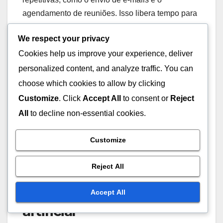
agendamento de reuniões. Isso libera tempo para
que as equipes se concentrem em atividades mais
We respect your privacy
estratégicas, como o relacionamento com o cliente
Cookies help us improve your experience, deliver
e a análise de dados.
personalized content, and analyze traffic. You can
Por exemplo, uma empresa pode programar
choose which cookies to allow by clicking
lembretes automáticos para follow-ups com leads,
Customize
. Click
Accept All
to consent or
Reject
garantindo que nenhuma oportunidade seja
All
to decline non-essential cookies.
perdida. A automação também pode incluir a
integração com outras ferramentas, como
Customize
plataformas de marketing, para um fluxo de
trabalho mais eficiente.
Reject All
Uso de inteligência
Accept All
artificial