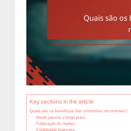
Key sections in the article:
Quais são os benefícios das comissões recorrentes?
Renda passiva a longo prazo
Fidelização de clientes
Estabilidade financeira