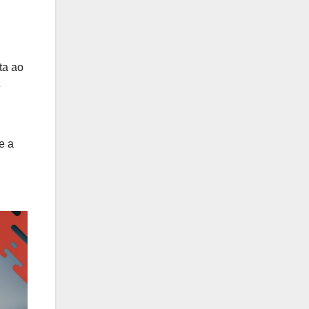
ta ao
e
e a