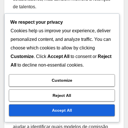
vendas, dependendo do volume alcançado. Isso
motiva os colaboradores a se esforçarem mais
para atingir ou superar as metas estabelecidas.
We respect your privacy
Cookies help us improve your experience, deliver
Comissões flexíveis e
personalized content, and analyze traffic. You can
personalizadas
choose which cookies to allow by clicking
Customize
. Click
Accept All
to consent or
Reject
A flexibilidade nos modelos de comissão permite
All
to decline non-essential cookies.
que as empresas adaptem as recompensas às
necessidades individuais dos colaboradores. Isso
Customize
pode incluir comissões que mudam com base em
fatores como experiência, desempenho passado
Reject All
ou até mesmo preferências pessoais.
Accept All
Uma abordagem prática é realizar reuniões
regulares com a equipe para discutir e ajustar as