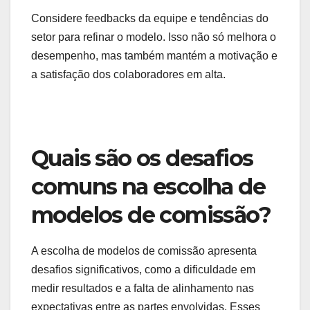
conforme necessário. Utilize ferramentas de
análise para rastrear métricas como vendas,
retenção de clientes e produtividade da equipe.
Estabeleça indicadores-chave de desempenho
(KPIs) claros e revise-os regularmente. Isso
permitirá que você identifique rapidamente áreas
que precisam de melhorias e ajuste as comissões
para maximizar os resultados.
Otimização contínua
A otimização contínua do modelo de comissão
deve ser uma prioridade. Com base nos dados
coletados, faça ajustes regulares para alinhar as
comissões com os objetivos de negócios e as