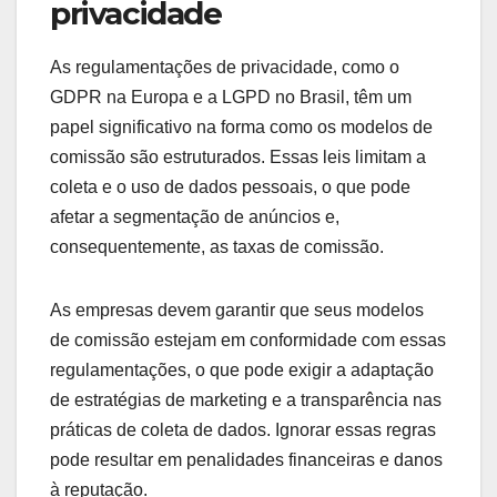
que as empresas automatizem a compra e venda
de espaços publicitários, influenciando os
modelos de comissão ao reduzir custos e
aumentar a eficiência. Com essa abordagem, as
comissões podem ser ajustadas com base em
métricas de desempenho em tempo real, como
cliques e conversões.
Por exemplo, uma empresa pode optar por um
modelo de comissão baseado em performance,
onde os anunciantes pagam uma porcentagem
sobre as vendas geradas por anúncios
programáticos. Isso cria um incentivo para otimizar
campanhas e maximizar resultados.
Impacto das