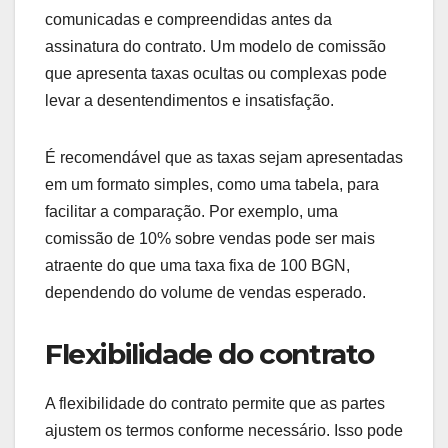
Os critérios de seleção para modelos de comissão
incluem a clareza nas taxas, a flexibilidade do
contrato e a facilidade de rastreamento. Esses
fatores ajudam a garantir que as partes envolvidas
compreendam as condições e possam monitorar o
desempenho de forma eficaz.
Transparência nas taxas
A transparência nas taxas é fundamental para a
confiança entre as partes. Isso significa que todas
as taxas e comissões devem ser claramente
comunicadas e compreendidas antes da
assinatura do contrato. Um modelo de comissão
que apresenta taxas ocultas ou complexas pode
levar a desentendimentos e insatisfação.