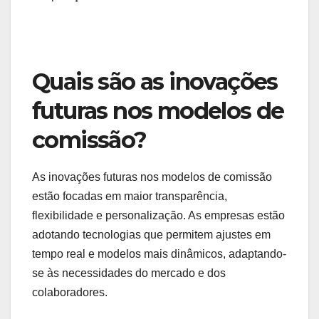
regulamentações de
privacidade
As regulamentações de privacidade, como o
GDPR na Europa e a LGPD no Brasil, têm um
papel significativo na forma como os modelos de
comissão são estruturados. Essas leis limitam a
coleta e o uso de dados pessoais, o que pode
afetar a segmentação de anúncios e,
consequentemente, as taxas de comissão.
As empresas devem garantir que seus modelos
de comissão estejam em conformidade com essas
regulamentações, o que pode exigir a adaptação
de estratégias de marketing e a transparência nas
práticas de coleta de dados. Ignorar essas regras