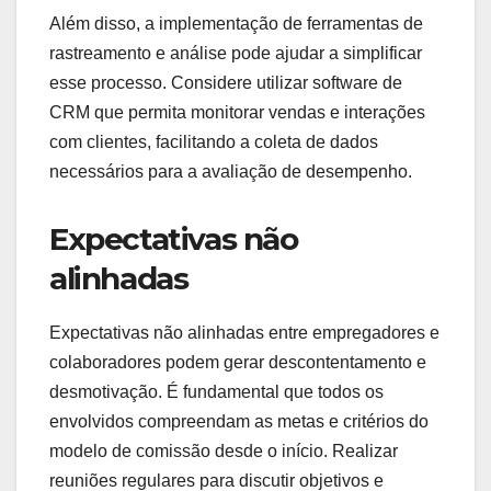
medir resultados e a falta de alinhamento nas
expectativas entre as partes envolvidas. Esses
fatores podem impactar a eficácia do modelo e a
satisfação dos colaboradores.
Complexidade na medição
de resultados
A medição de resultados é um desafio crítico na
escolha de modelos de comissão. Muitas vezes,
as métricas utilizadas não refletem com precisão o
desempenho real, levando a distorções nas
recompensas. É essencial definir indicadores
claros e objetivos, como vendas totais ou novos
clientes adquiridos, para garantir que todos
compreendam como seu desempenho será
avaliado.