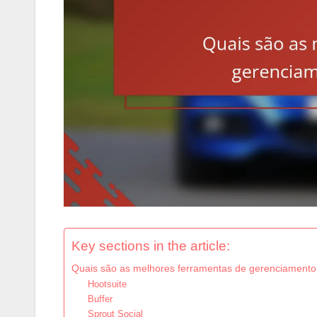
Key sections in the article:
Quais são as melhores ferramentas de gerenciamento 
Hootsuite
Buffer
Sprout Social