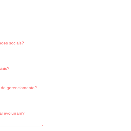
edes sociais?
iais?
a de gerenciamento?
al evoluíram?