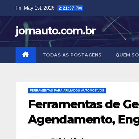
Skip
Fri. May 1st, 2026
2:21:38 PM
to
content
jornauto.com.br
TODAS AS POSTAGENS
QUEM S
FERRAMENTAS PARA AFILIADOS AUTOMOTIVOS
Ferramentas de Ges
Agendamento, Eng