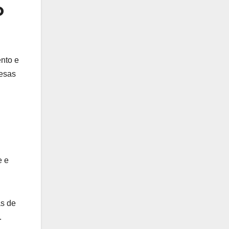
o
nto e
resas
e e
as de
.