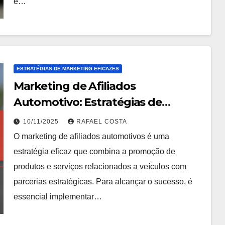
e…
ESTRATÉGIAS DE MARKETING EFICAZES
Marketing de Afiliados
Automotivo: Estratégias de
Conteúdo, Mídias Sociais, Táticas
10/11/2025
RAFAEL COSTA
de Email, Técnicas de SEO,
O marketing de afiliados automotivos é uma
Engajamento de Influenciadores
estratégia eficaz que combina a promoção de
produtos e serviços relacionados a veículos com
parcerias estratégicas. Para alcançar o sucesso, é
essencial implementar…